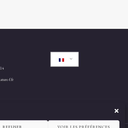
.14
ture-f.fr
REFUSER
VOIR LES PRÉFÉRENCES