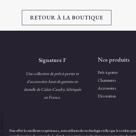
RETOUR À LA BOUTIQUE
Nos produits
Signature F
Prêt-à-porter
Une collection de prêt-à-porter et
Chaussures
d'accessoires haut-de-gamme en
Accessoires
dentelle de Calais-Caudry, fabriquée
Décoration
en France.
Pour offrir les meilleures expériences, nous utilisons des technologies telles que les cookies po