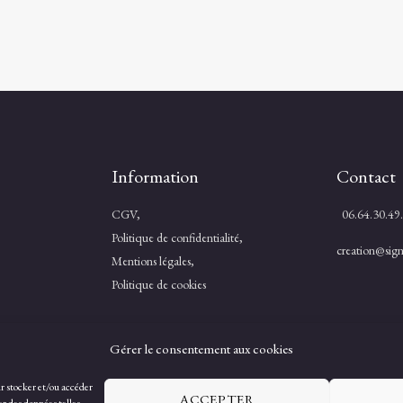
Information
Contact
CGV,
06.64.30.49
Politique de confidentialité,
creation@signa
Mentions légales,
Politique de cookies
Gérer le consentement aux cookies
ur stocker et/ou accéder
ACCEPTER