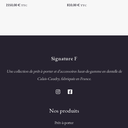
1550,00
€
810,00
€
TTC
TTC
Signature F
Une collection de prêt-à-porter et d'accessoires haut-de-gamme en dentelle de
Calais-Caudry, fabriquée en France.
Nos produits
Prêt-à-porter