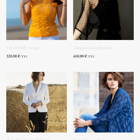
Top dentelle orangé
Tunique noire plumetis
320,00
€
650,00
€
TTC
TTC
Veste blanche motif floral
Veste bleue nattier