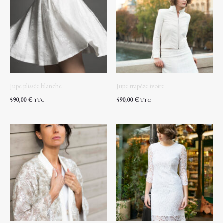
Jupe plissée blanche
Jupe trapèze ivoire
590,00
€
590,00
€
TTC
TTC