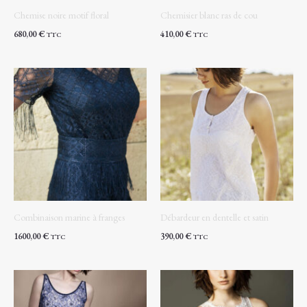
Chemise noire motif floral
Chemisier blanc ras de cou
680,00
€
410,00
€
TTC
TTC
Combinaison marine à franges
Débardeur en dentelle et satin
1600,00
€
390,00
€
TTC
TTC