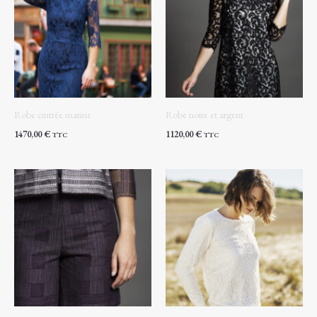
Robe cintrée marine
Robe noire et argent
1470,00
€
1120,00
€
TTC
TTC