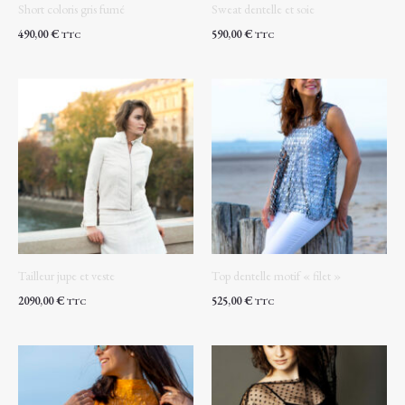
Short coloris gris fumé
Sweat dentelle et soie
490,00
€
590,00
€
TTC
TTC
Tailleur jupe et veste
Top dentelle motif « filet »
2090,00
€
525,00
€
TTC
TTC