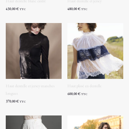
Haut dentelle blanc cintré
Haut dentelle et jersey
430,00
€
480,00
€
TTC
TTC
Haut dentelle et jersey manches
Haut plissé en dentelle
longues
600,00
€
TTC
370,00
€
TTC