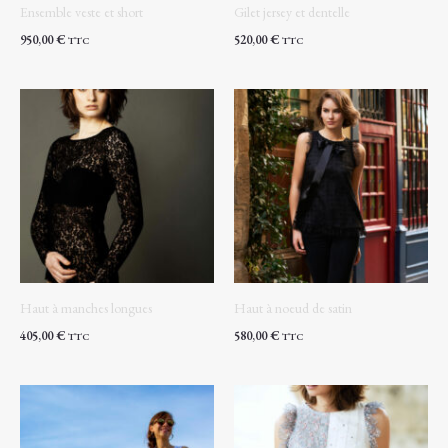
Ensemble veste et short
Gilet jersey et dentelle
950,00
€
520,00
€
TTC
TTC
Haut à manches longues
Haut à noeud de satin
405,00
€
580,00
€
TTC
TTC