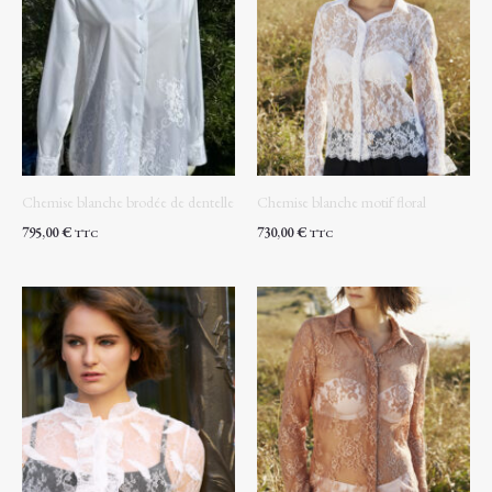
Chemise blanche brodée de dentelle
Chemise blanche motif floral
795,00
€
730,00
€
TTC
TTC