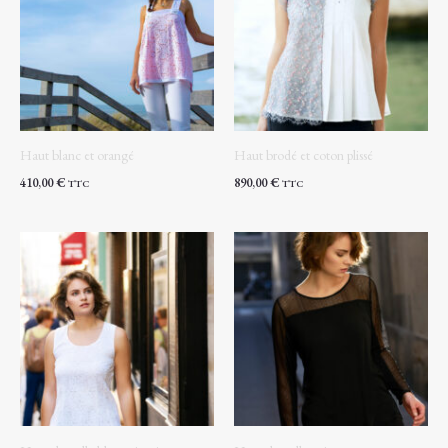
Haut blanc et orangé
Haut brodé et coton plissé
410,00
€
890,00
€
TTC
TTC