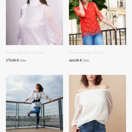
Blouse blanche col haut
Blouse orangée florale
570,00
€
640,00
€
TTC
TTC