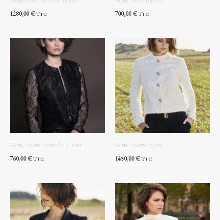
1280,00
€
700,00
€
TTC
TTC
Veste courte dentelle et cuir
Veste courte ivoire
760,00
€
1450,00
€
TTC
TTC