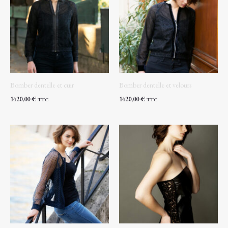
Bomber dentelle et cuir
Bomber dentelle et velours
1420,00
€
1420,00
€
TTC
TTC