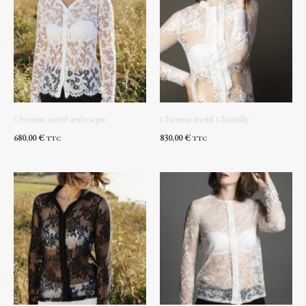
Chemise motif arabesque
Chemise motif Chantilly
680,00
€
830,00
€
TTC
TTC