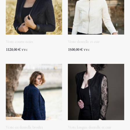
Veste courte noire
Veste dentelle et cuir
1120,00
€
1500,00
€
TTC
TTC
Veste en dentelle brodée
Veste longue dentelle et cuir