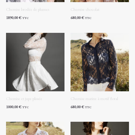
Chemise brodée de plumes
Chemise chocolat
1890,00
€
680,00
€
TTC
TTC
Chemise et jupe plissée
Chemise marine à motif floral
1000,00
€
680,00
€
TTC
TTC