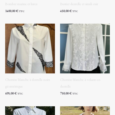
Bomber marine et lurex
Bustier dentelle et simili cuir
1400,00
€
450,00
€
TTC
TTC
Chemise blanche à dentelle noire
Chemise blanche à volants en
géométrique
dentelle
695,00
€
750,00
€
TTC
TTC