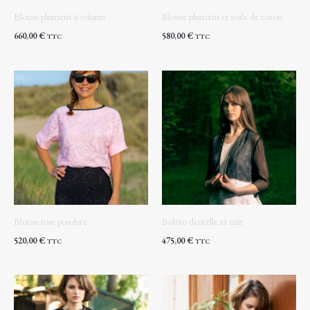
Blouse plumetis à volants
Blouse plumetis et voile de coton
660,00
€
580,00
€
TTC
TTC
Blouse rose poudrée
Boléro dentelle et cuir
520,00
€
475,00
€
TTC
TTC