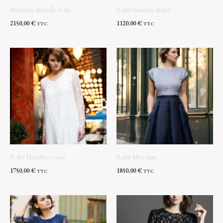
Manteau dentelle et lin
Robe blanche droite
2150,00
€
1120,00
€
TTC
TTC
Robe blanche évasée
Robe bleu-nuit
1750,00
€
1850,00
€
TTC
TTC