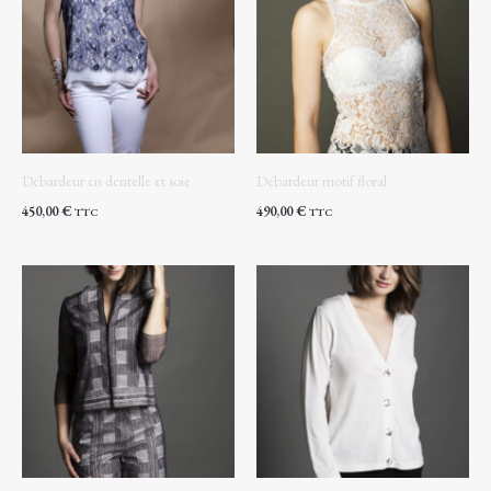
Débardeur en dentelle et soie
Débardeur motif floral
450,00
€
490,00
€
TTC
TTC