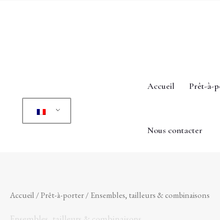
Aller
au
contenu
Accueil
Prêt-à-p
Nous contacter
Accueil
/
Prêt-à-porter
/ Ensembles, tailleurs & combinaisons
Ensembles, tailleurs & combinaisons