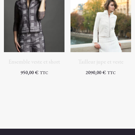
Ensemble veste et short
Tailleur jupe et veste
950,00
€
2090,00
€
TTC
TTC