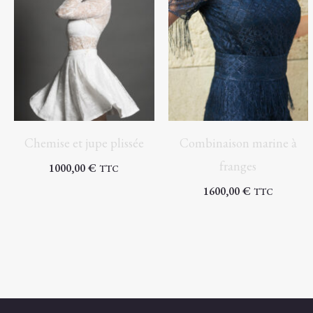
Chemise et jupe plissée
Combinaison marine à
franges
1000,00
€
TTC
1600,00
€
TTC