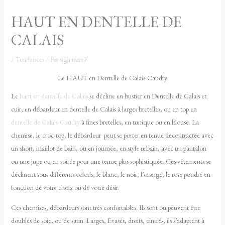
HAUT EN DENTELLE DE
CALAIS
/
Tendances
/ Par
signatureF
Le HAUT en Dentelle de Calais-Caudry
Le
haut en dentelle de Calais
se décline en bustier en Dentelle de Calais et
cuir, en débardeur en dentelle de Calais à larges bretelles, ou en top en
dentelle de Calais-Caudry
à fines bretelles, en tunique ou en blouse. La
chemise, le croc-top, le débardeur peut se porter en tenue décontractée avec
un short, maillot de bain, ou en journée, en style urbain, avec un pantalon
ou une jupe ou en soirée pour une tenue plus sophistiquée. Ces vêtements se
déclinent sous différents coloris, le blanc, le noir, l’orangé, le rose poudré en
fonction de votre choix ou de votre désir.
Ces chemises, débardeurs sont très confortables. Ils sont ou peuvent être
doublés de soie, ou de satin. Larges, Evasés, droits, cintrés, ils s’adaptent à