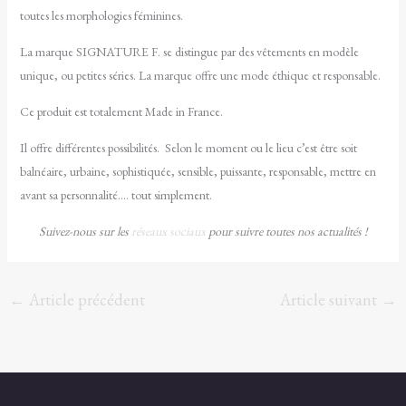
toutes les morphologies féminines.
La marque SIGNATURE F. se distingue par des vêtements en modèle
unique, ou petites séries. La marque offre une mode éthique et responsable.
Ce produit est totalement Made in France.
Il offre différentes possibilités. Selon le moment ou le lieu c’est être soit
balnéaire, urbaine, sophistiquée, sensible, puissante, responsable, mettre en
avant sa personnalité…. tout simplement.
Suivez-nous sur les
réseaux sociaux
pour suivre toutes nos actualités !
←
Article précédent
Article suivant
→