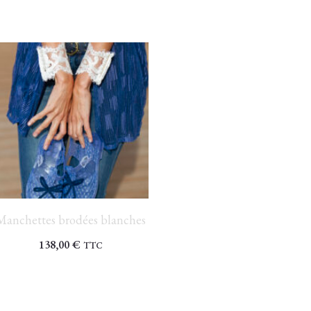
Manchettes brodées blanches
138,00
€
TTC