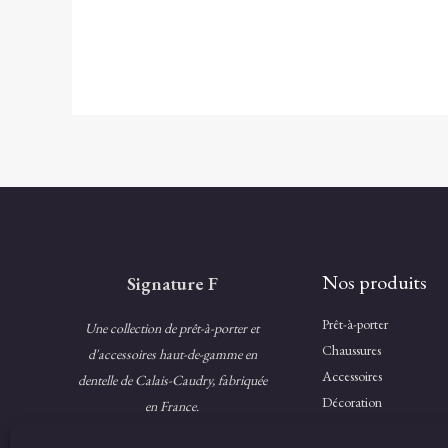
Nos produits
Signature F
Prêt-à-porter
Une collection de prêt-à-porter et
Chaussures
d'accessoires haut-de-gamme en
Accessoires
dentelle de Calais-Caudry, fabriquée
Décoration
en France.