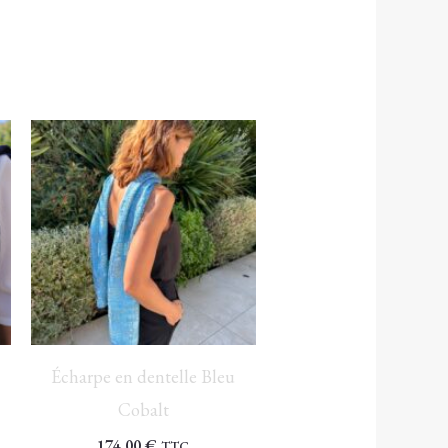
Écharpe en dentelle Bleu
Cobalt
174,00
€
TTC