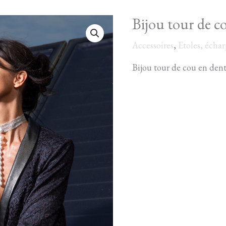
Bijou tour de c
quantité
de
Accessoires
,
Etoles, écha
Bijou
Bijou tour de cou en dent
tour
de
cou