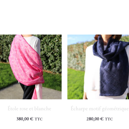
Étole rose et blanche
Écharpe motif géométrique
380,00
€
280,00
€
TTC
TTC