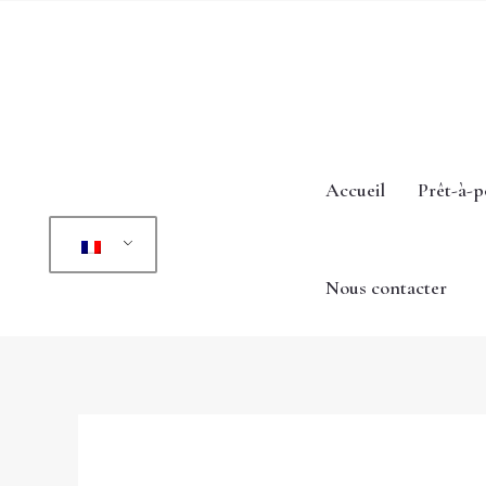
Aller
au
contenu
Accueil
Prêt-à-p
Nous contacter