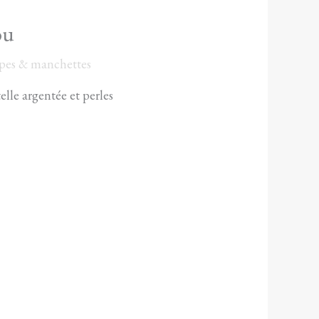
ou
rpes & manchettes
elle argentée et perles