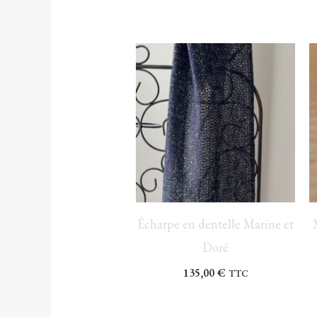
Écharpe en dentelle Marine et
Doré
135,00
€
TTC