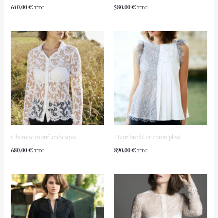
640,00
€
580,00
€
TTC
TTC
Chemise motif arabesque
Haut brodé et coton plissé
680,00
€
890,00
€
TTC
TTC