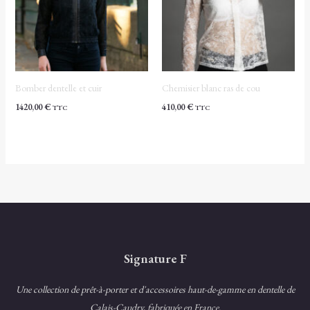
Bomber dentelle et cuir
Chemisier blanc ras de cou
1420,00
€
410,00
€
TTC
TTC
Signature F
Une collection de prêt-à-porter et d'accessoires haut-de-gamme en dentelle de
Calais-Caudry, fabriquée en France.