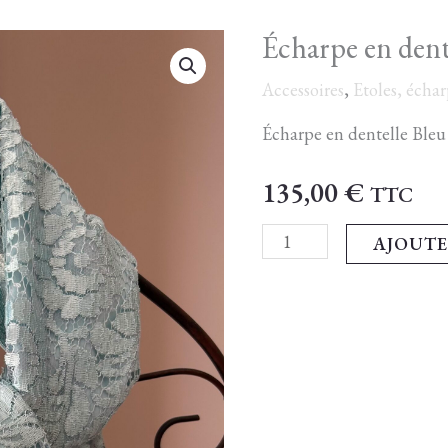
Écharpe en dent
quantité
de
Accessoires
,
Etoles, écha
Écharpe
Écharpe en dentelle Bleu
en
dentelle
135,00
€
TTC
Bleu
AJOUTE
Ciel