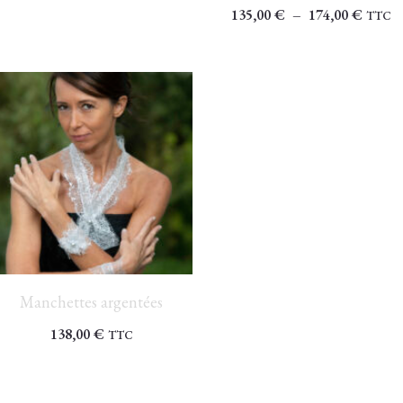
135,00
€
–
174,00
€
TTC
Manchettes argentées
138,00
€
TTC