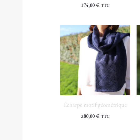
174,00
€
TTC
Écharpe motif géométrique
280,00
€
TTC