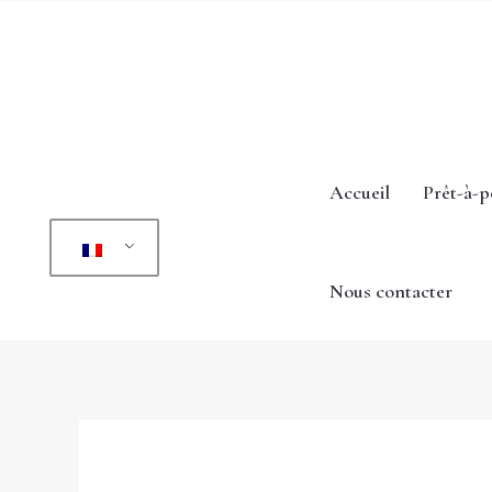
Aller
au
contenu
Accueil
Prêt-à-p
Nous contacter