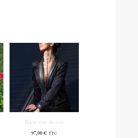
 €
 €
Bijou tour de cou
97,00
€
TTC