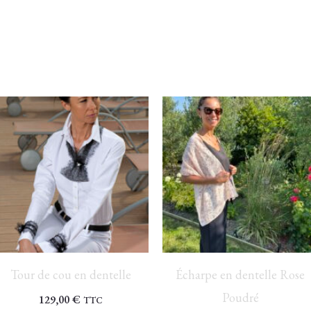
Plage
de
prix :
135,00
à
174,00
Tour de cou en dentelle
Écharpe en dentelle Rose
Poudré
129,00
€
TTC