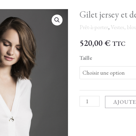
Gilet jersey et d
quantité
de
Prêt-à-porter
,
Vestes, blo
Gilet
520,00
€
TTC
jersey
et
Taille
dentelle
AJOUTE