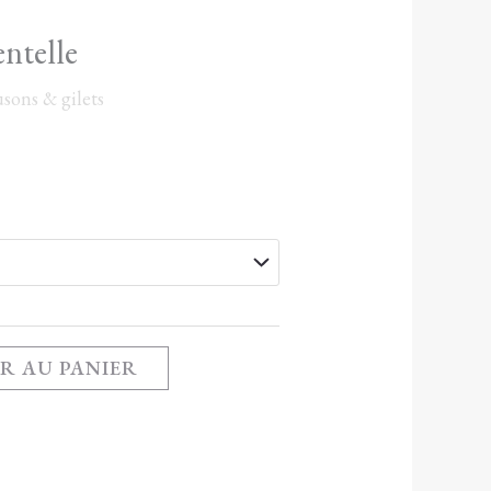
entelle
usons & gilets
R AU PANIER