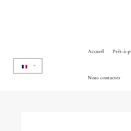
Aller
au
contenu
Accueil
Prêt-à-p
Nous contacter