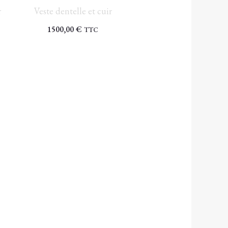
r
Veste dentelle et cuir
1500,00
€
TTC