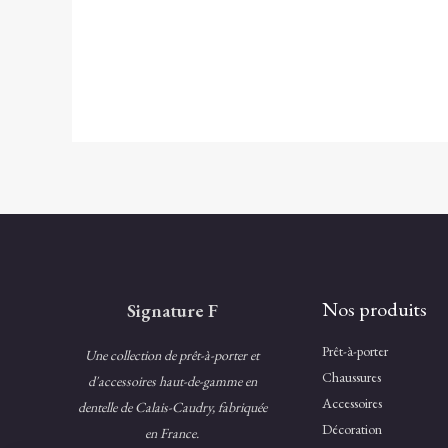
Nos produits
Signature F
Prêt-à-porter
Une collection de prêt-à-porter et
Chaussures
d'accessoires haut-de-gamme en
Accessoires
dentelle de Calais-Caudry, fabriquée
Décoration
en France.