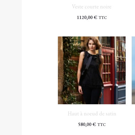
Veste courte noire
1120,00
€
TTC
Haut à noeud de satin
580,00
€
TTC