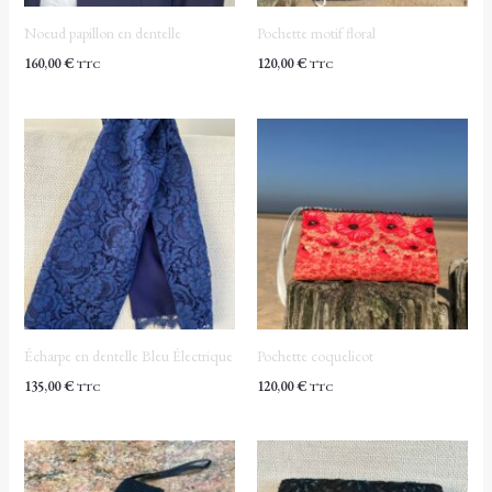
Noeud papillon en dentelle
Pochette motif floral
160,00
€
120,00
€
TTC
TTC
Écharpe en dentelle Bleu Électrique
Pochette coquelicot
135,00
€
120,00
€
TTC
TTC