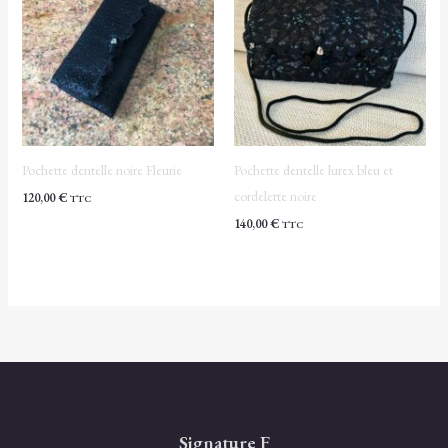
Pochette dentelle noire Fleurie
Pochette dentelle lurex bleu et
cordelette noire
120,00
€
TTC
140,00
€
TTC
Signature F